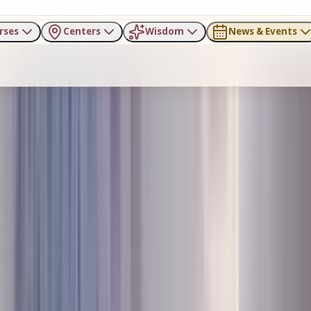
rses
Centers
Wisdom
News & Events