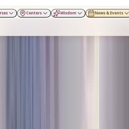
rses
Centers
Wisdom
News & Events