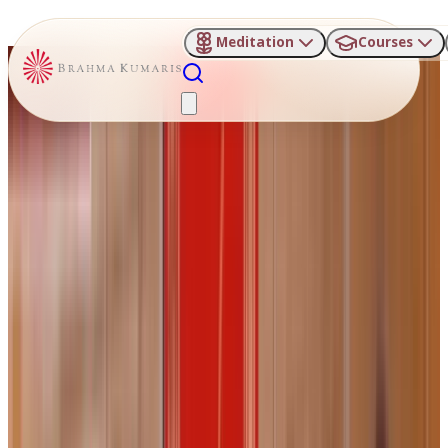
Meditation
Courses