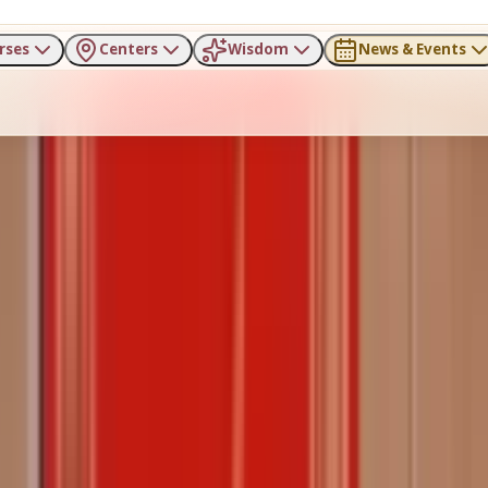
rses
Centers
Wisdom
News & Events