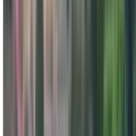
Special Days
वाराणसी एवं पश्चिम नेपाल सबज़ोन 