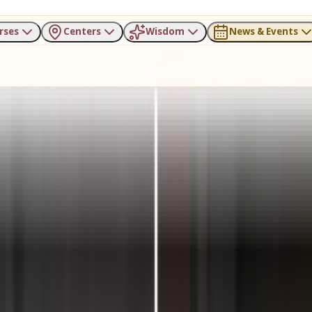
rses
Centers
Wisdom
News & Events