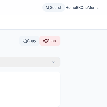
Search
Home
BKOne
Murlis
Copy
Share