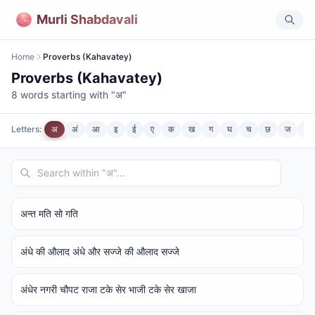
Murli Shabdavali
Home
Proverbs (Kahavatey)
Proverbs (Kahavatey)
8
words starting with "
अ
"
Letters:
अ
अं
आ
इ
ई
ए
क
ख
ग
घ
च
छ
ज
झ
अन्त मति सो गति
अंधे की औलाद अंधे और सज्जे की औलाद सज्जे
अंधेर नगरी चौपट राजा टके सेर भाजी टके सेर खाजा