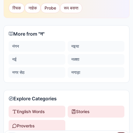
रिंचक
नाहेक
Probe
रूप बसन्त
More from "
न
"
नंगन
नइया
नई
नक्शा
नगर सेठ
नगाड़ा
Explore Categories
English Words
Stories
Proverbs