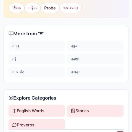
रिंचक
नाहेक
Probe
रूप बसन्त
More from "
न
"
नंगन
नइया
नई
नक्शा
नगर सेठ
नगाड़ा
Explore Categories
English Words
Stories
Proverbs