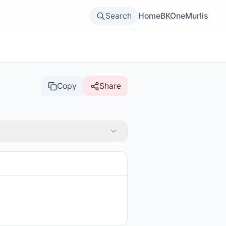
Search
Home
BKOne
Murlis
Copy
Share