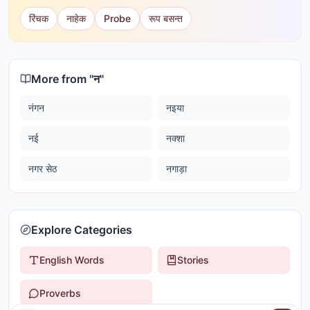
रिंचक
नाहेक
Probe
रूप बसन्त
More from "
न
"
नंगन
नइया
नई
नक्शा
नगर सेठ
नगाड़ा
Explore Categories
English Words
Stories
Proverbs