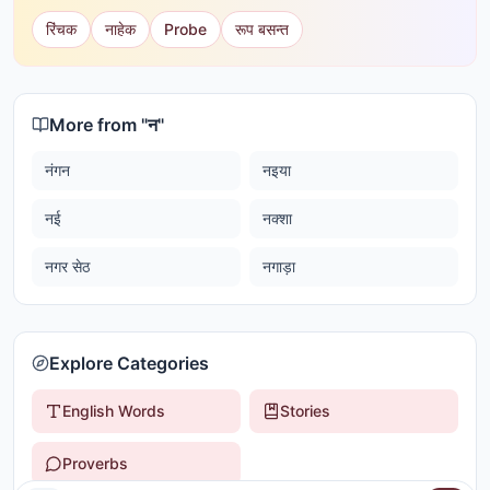
रिंचक
नाहेक
Probe
रूप बसन्त
More from "
न
"
नंगन
नइया
नई
नक्शा
नगर सेठ
नगाड़ा
Explore Categories
English Words
Stories
Proverbs