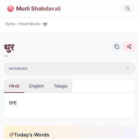
Murli Shabdavali
Home
Hindi Words
थुर
थुर
NA
REFERENCE
Hindi
English
Telugu
तना
Today's Words