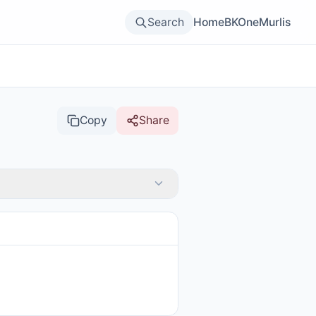
Search
Home
BKOne
Murlis
Copy
Share