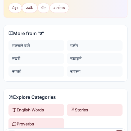
मेहर
उकीर
भेंट
वार्तालाप
More from "
उ
"
उकसाने वाले
उकीर
उखरी
उखाड़ने
उगलते
उगारना
Explore Categories
English Words
Stories
Proverbs