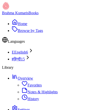
Brahma Kumaris
Books
Home
Browse by Tags
Languages
E
English
6
ह
हिन्दी
15
Library
Overview
Favorites
Notes & Highlights
History
Settings