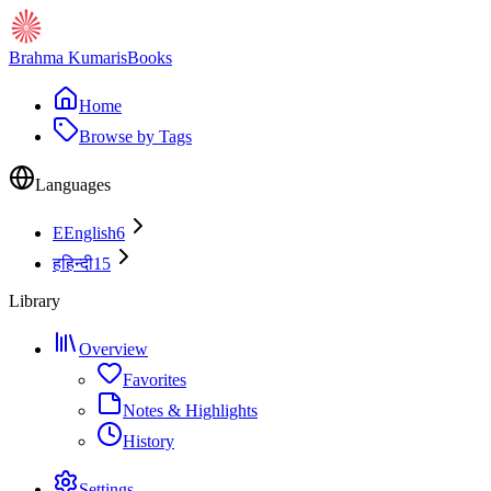
Brahma Kumaris
Books
Home
Browse by Tags
Languages
E
English
6
ह
हिन्दी
15
Library
Overview
Favorites
Notes & Highlights
History
Settings