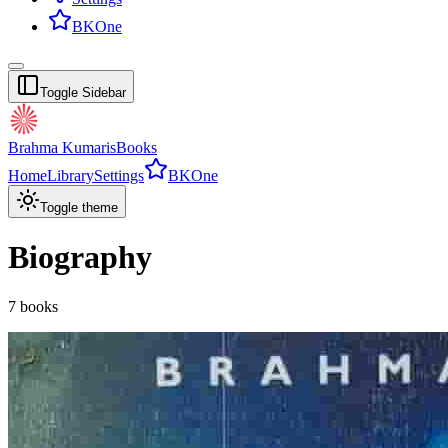
BKOne
Toggle Sidebar
Brahma Kumaris
Books
Home
Library
Settings
BKOne
Toggle theme
Biography
7
books