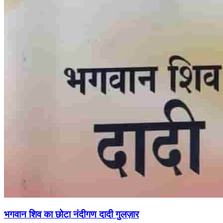
भगवान शिव का छोटा नंदीगण दादी गुलज़ार