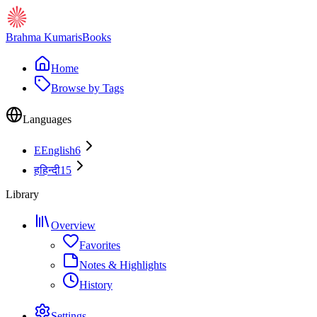
Brahma Kumaris
Books
Home
Browse by Tags
Languages
E
English
6
ह
हिन्दी
15
Library
Overview
Favorites
Notes & Highlights
History
Settings