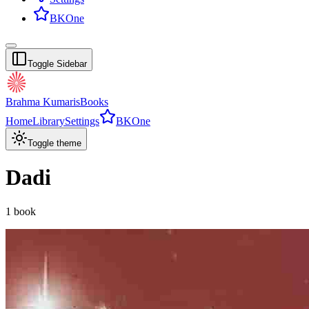
BKOne
Toggle Sidebar
Brahma Kumaris
Books
Home
Library
Settings
BKOne
Toggle theme
Dadi
1
book