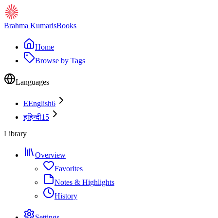
Brahma Kumaris
Books
Home
Browse by Tags
Languages
E
English
6
ह
हिन्दी
15
Library
Overview
Favorites
Notes & Highlights
History
Settings