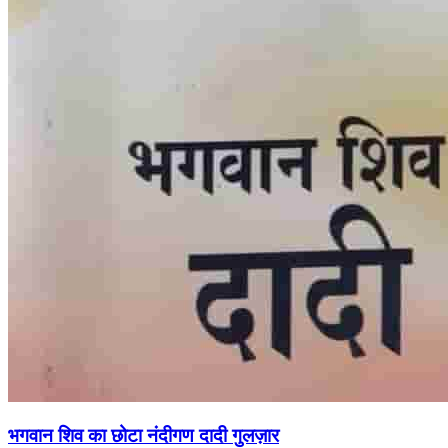
भगवान शिव का छोटा नंदीगण दादी गुलज़ार