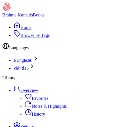
Brahma Kumaris
Books
Home
Browse by Tags
Languages
E
English
6
ह
हिन्दी
15
Library
Overview
Favorites
Notes & Highlights
History
Settings