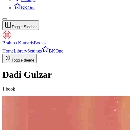
BKOne
Toggle Sidebar
Brahma Kumaris
Books
Home
Library
Settings
BKOne
Toggle theme
Dadi Gulzar
1
book