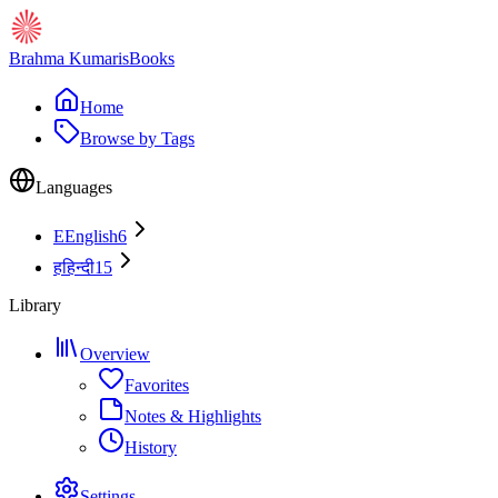
Brahma Kumaris
Books
Home
Browse by Tags
Languages
E
English
6
ह
हिन्दी
15
Library
Overview
Favorites
Notes & Highlights
History
Settings