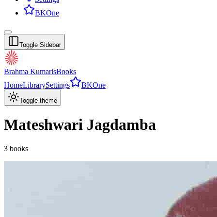
BKOne
Toggle Sidebar
Brahma Kumaris
Books
Home
Library
Settings
BKOne
Toggle theme
Mateshwari Jagdamba
3
books