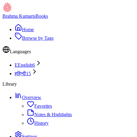
Brahma Kumaris
Books
Home
Browse by Tags
Languages
E
English
6
ह
हिन्दी
15
Library
Overview
Favorites
Notes & Highlights
History
Settings