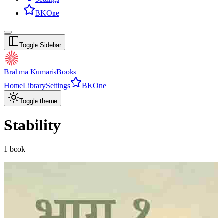
BKOne
Toggle Sidebar
Brahma Kumaris
Books
Home
Library
Settings
BKOne
Toggle theme
Stability
1
book