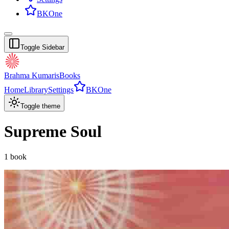
BKOne
Toggle Sidebar
Brahma Kumaris
Books
Home
Library
Settings
BKOne
Toggle theme
Supreme Soul
1
book