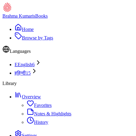
Brahma Kumaris
Books
Home
Browse by Tags
Languages
E
English
6
ह
हिन्दी
15
Library
Overview
Favorites
Notes & Highlights
History
Settings