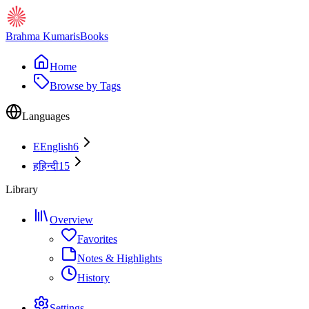
Brahma Kumaris
Books
Home
Browse by Tags
Languages
E
English
6
ह
हिन्दी
15
Library
Overview
Favorites
Notes & Highlights
History
Settings