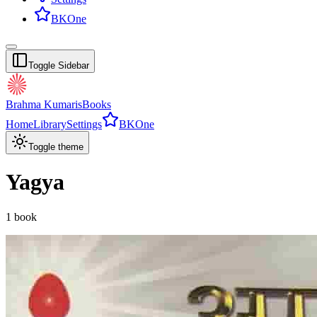
BKOne
Toggle Sidebar
Brahma Kumaris
Books
Home
Library
Settings
BKOne
Toggle theme
Yagya
1
book