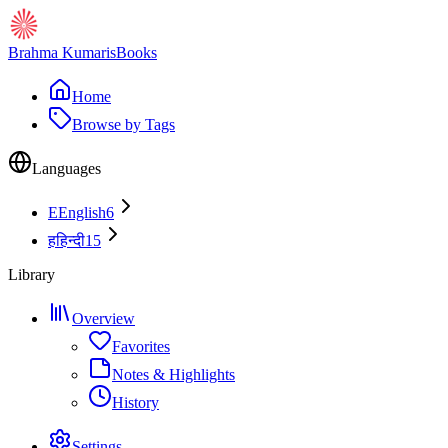
Brahma Kumaris
Books
Home
Browse by Tags
Languages
E
English
6
ह
हिन्दी
15
Library
Overview
Favorites
Notes & Highlights
History
Settings