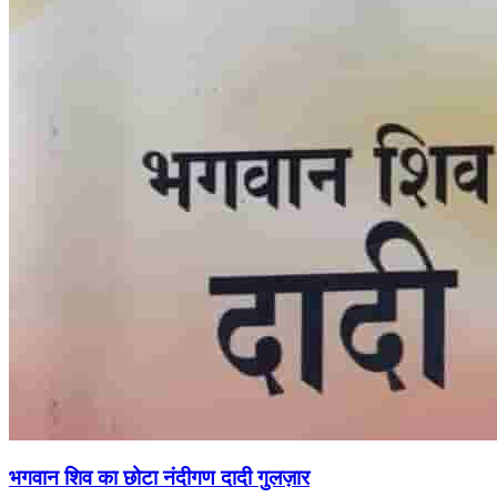
भगवान शिव का छोटा नंदीगण दादी गुलज़ार