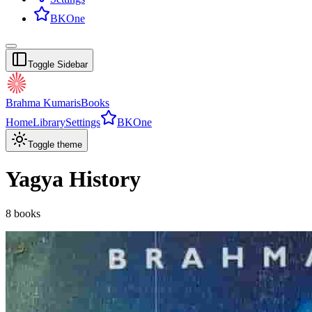
BKOne
Toggle Sidebar
Brahma Kumaris
Books
Home
Library
Settings
BKOne
Toggle theme
Yagya History
8
books