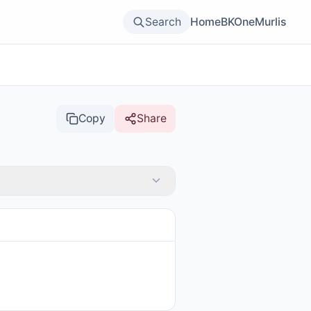
Search
Home
BKOne
Murlis
Copy
Share