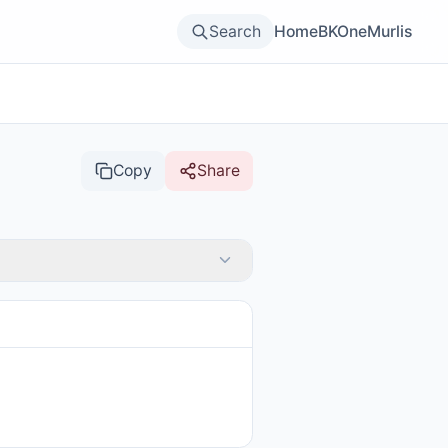
Search
Home
BKOne
Murlis
Copy
Share