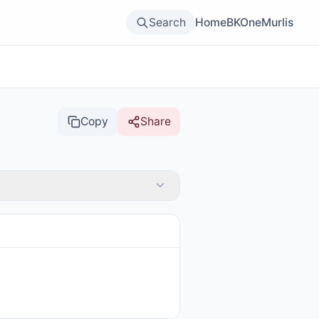
Search
Home
BKOne
Murlis
Copy
Share