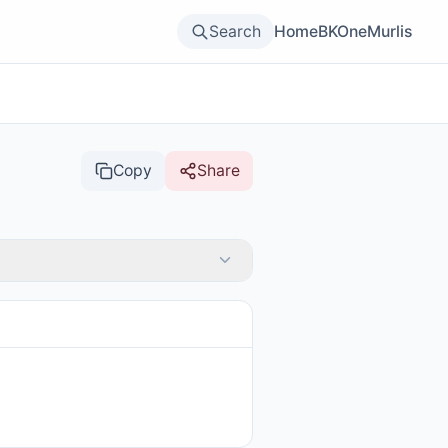
Search
Home
BKOne
Murlis
Copy
Share