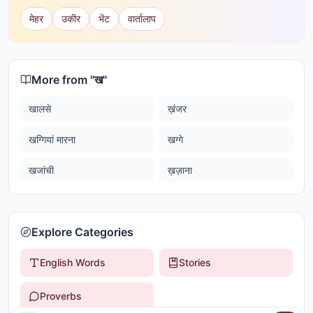
मेहर
उकीर
भेंट
वार्तालाप
More from "
ख
"
खालसे
ख़ंजर
खग्गियां मारना
खग्गे
खजांची
ख़ज़ाना
Explore Categories
English Words
Stories
Proverbs