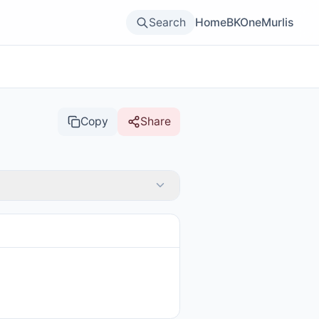
Search
Home
BKOne
Murlis
Copy
Share