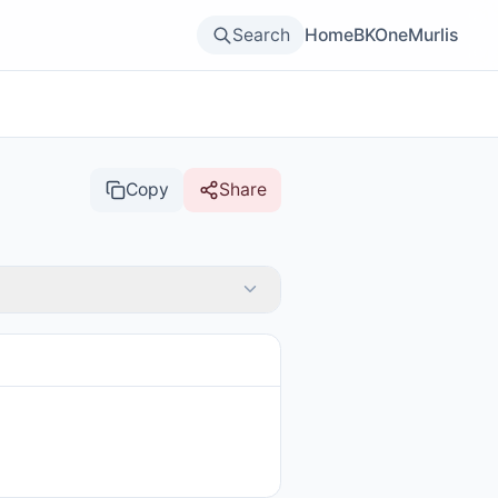
Search
Home
BKOne
Murlis
Copy
Share