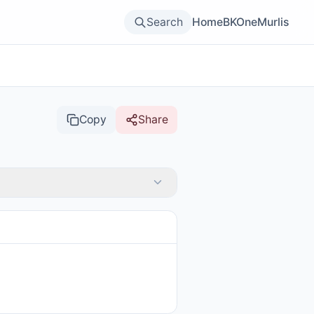
Search
Home
BKOne
Murlis
Copy
Share