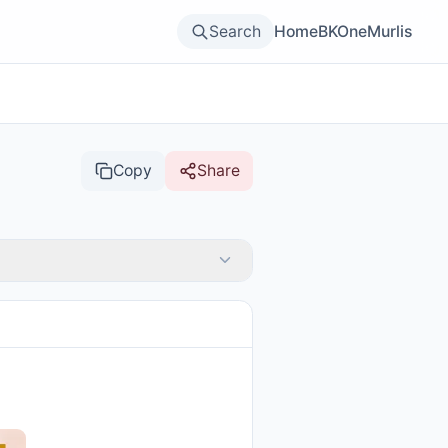
Search
Home
BKOne
Murlis
Copy
Share