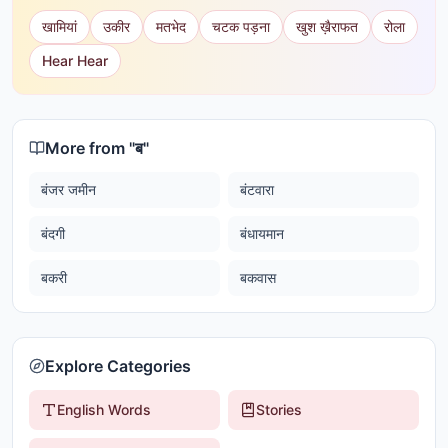
खामियां
उकीर
मतभेद
चटक पड़ना
खुश ख़ैराफत
रोला
Hear Hear
More from "
ब
"
बंजर जमीन
बंटवारा
बंदगी
बंधायमान
बकरी
बकवास
Explore Categories
English Words
Stories