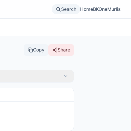
Search
Home
BKOne
Murlis
Copy
Share