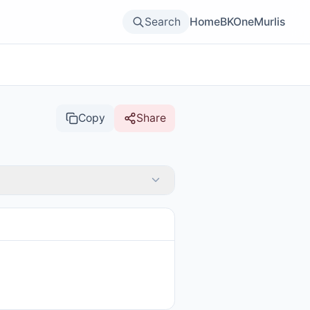
Search
Home
BKOne
Murlis
Copy
Share