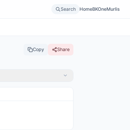
Search
Home
BKOne
Murlis
Copy
Share