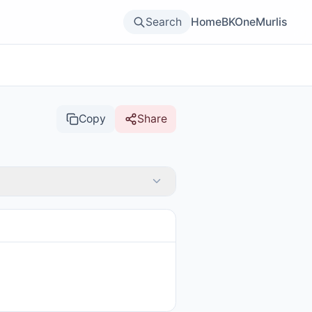
Search
Home
BKOne
Murlis
Copy
Share