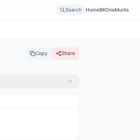
Search
Home
BKOne
Murlis
Copy
Share