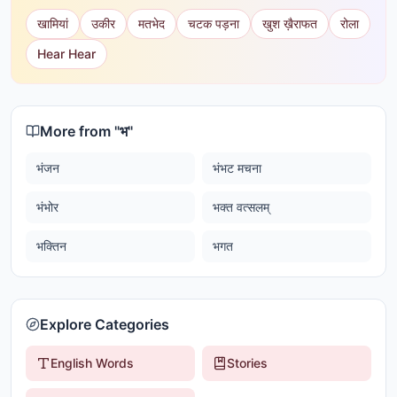
खामियां
उकीर
मतभेद
चटक पड़ना
खुश ख़ैराफत
रोला
Hear Hear
More from "
भ
"
भंजन
भंभट मचना
भंभोर
भक्त वत्सलम्
भक्तिन
भगत
Explore Categories
English Words
Stories