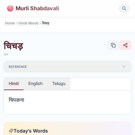
Murli Shabdavali
Home
Hindi Words
चिचड़
चिचड़
NA
REFERENCE
Hindi
English
Telugu
चिपकना
Today's Words