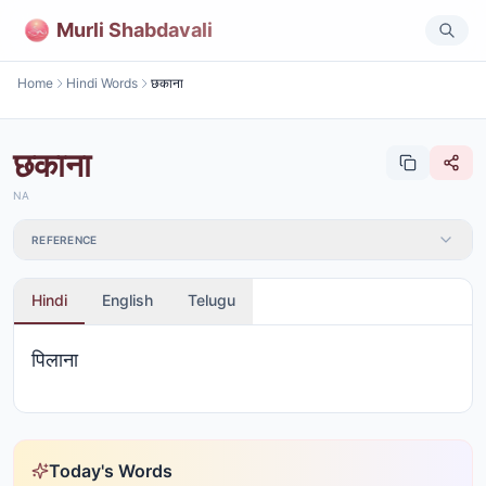
Murli Shabdavali
Home
Hindi Words
छकाना
छकाना
NA
REFERENCE
Hindi
English
Telugu
पिलाना
Today's Words