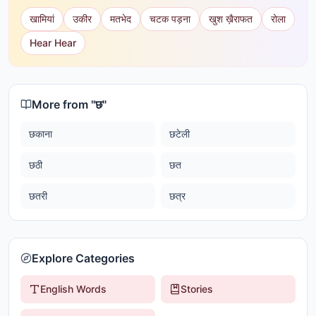
खामियां
उकीर
मतभेद
चटक पड़ना
खुश ख़ैराफत
रोला
Hear Hear
More from "
छ
"
छकाना
छटेली
छठी
छत
छतरी
छत्र
Explore Categories
English Words
Stories