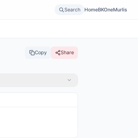
Search
Home
BKOne
Murlis
Copy
Share