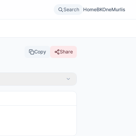
Search
Home
BKOne
Murlis
Copy
Share