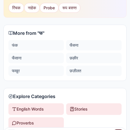
रिंचक
नाहेक
Probe
रूप बसन्त
More from "
फ
"
फंक
फँसना
फँसाना
फ़क़ीर
फखुर
फ़ज़ीलत
Explore Categories
English Words
Stories
Proverbs