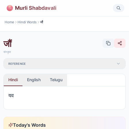
Murli Shabdavali
Home
Hindi Words
जौं
जौं
संस्कृत
REFERENCE
Hindi
English
Telugu
यव
Today's Words