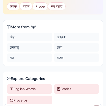
रिंचक
नाहेक
Probe
रूप बसन्त
More from "
झ
"
झंझट
झगड़ना
झगड़ालू
झझी
झट
झटका
Explore Categories
English Words
Stories
Proverbs