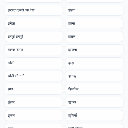
झटपट कुल्फी एक पैसा
झड़ना
झमेला
झरना
झरमुई झगमुई
झलक
झलक फलक
झांकना
झाँकी
झांझ
झांसी की रानी
झाटकू
झाड़
झिलमिल
झुंझार
झुकना
झुकाव
झुग्गियाँ