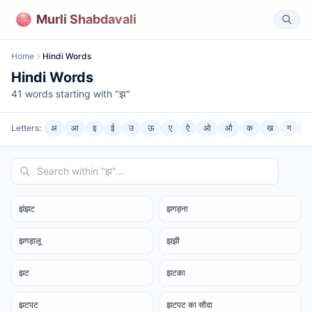
Murli Shabdavali
Home
Hindi Words
Hindi Words
41
words starting with "
झ
"
Letters:
अ
आ
इ
ई
उ
ऊ
ए
ऐ
ओ
औ
क
ख
ग
घ
झंझट
झगड़ना
झगड़ालू
झझी
झट
झटका
झटपट
झटपट का सौदा