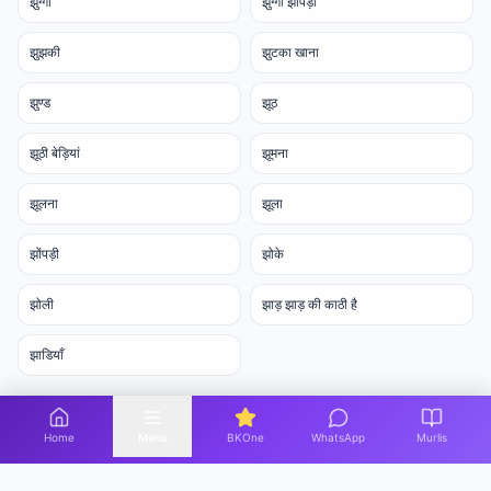
झुग्गी
झुग्गी झोंपड़ी
झुझकी
झुटका खाना
झुण्ड
झूठ
झूठी बेड़ियां
झूमना
झूलना
झूला
झोंपड़ी
झोके
झोली
झाड़ झाड़ की काठी है
झाडियाँ
Home
Menu
BKOne
WhatsApp
Murlis